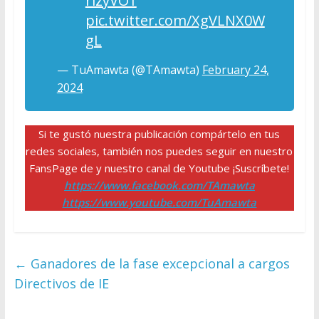
rizyVO1
pic.twitter.com/XgVLNX0W
gL
— TuAmawta (@TAmawta)
February 24,
2024
Si te gustó nuestra publicación compártelo en tus
redes sociales, también nos puedes seguir en nuestro
FansPage de y nuestro canal de Youtube ¡Suscríbete!
https://www.facebook.com/TAmawta
https://www.youtube.com/TuAmawta
←
Ganadores de la fase excepcional a cargos
Directivos de IE