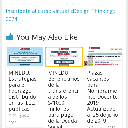
Inscríbete al curso virtual «Design Thinking»
2024
→
You May Also Like
MINEDU:
MINEDU:
Plazas
Estrategias
Beneficiarios
vacantes
para el
de la
para
liderazgo
transferenci
Nombramie
distribuido
a de los
nto Docente
en las II.EE.
S/1000
2019 –
públicas
millones
Actualizado
para pago
al 25 de julio
21 agosto,
de la Deuda
de 2019
2023
Social
2 agosto, 2019