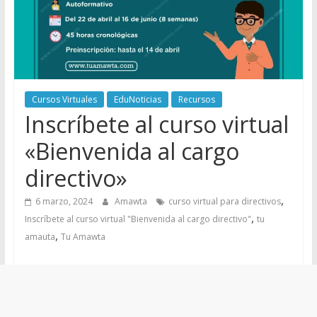
Cursos Virtuales
EduNoticias
Recursos
Inscríbete al curso virtual
«Bienvenida al cargo
directivo»
,
6 marzo, 2024
Amawta
curso virtual para directivos
,
Inscríbete al curso virtual "Bienvenida al cargo directivo"
tu
,
amauta
Tu Amawta