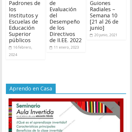
Padrones de
de
Guiones
los
Evaluación
Radiales –
Institutos y
del
Semana 10
Escuelas de
Desempeño
[21 al 26 de
Educación
de los
junio]
Superior
Directivos
20 junio, 2021
públicos
de II.EE. 2022
16 febrero,
11 enero, 2023
2024
Aprendo en Casa