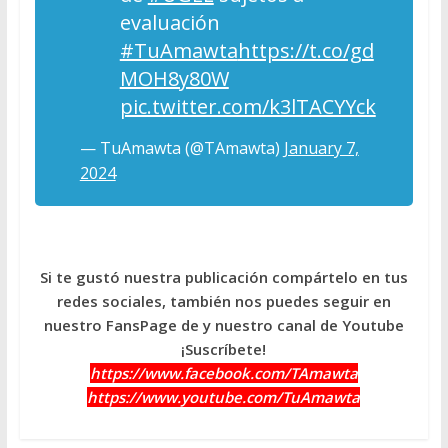
evaluación
#TuAmawta
https://t.co/gd
MOH8y80W
pic.twitter.com/k3lTACYYck
— TuAmawta (@TAmawta)
January 7,
2024
Si te gustó nuestra publicación compártelo en tus
redes sociales, también nos puedes seguir en
nuestro FansPage de y nuestro canal de Youtube
¡Suscríbete!
https://www.facebook.com/TAmawta
https://www.youtube.com/TuAmawta