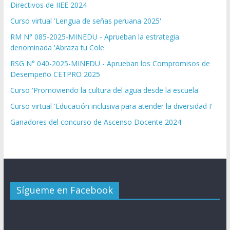
Directivos de IIEE 2024
Curso virtual 'Lengua de señas peruana 2025'
RM N° 085-2025-MINEDU - Aprueban la estrategia
denominada 'Abraza tu Cole'
RSG N° 040-2025-MINEDU - Aprueban los Compromisos de
Desempeño CETPRO 2025
Curso 'Promoviendo la cultura del agua desde la escuela'
Curso virtual 'Educación inclusiva para atender la diversidad I'
Ganadores del concurso de Ascenso Docente 2024
Sígueme en Facebook