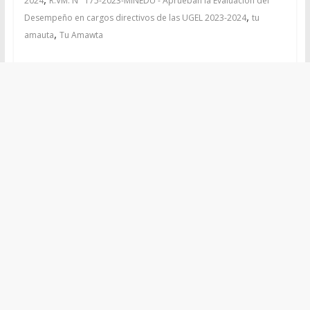
2024
R.VM. N° 175-2023-MINEDU - Aprueban la Evaluación del
,
Desempeño en cargos directivos de las UGEL 2023-2024
tu
,
amauta
Tu Amawta