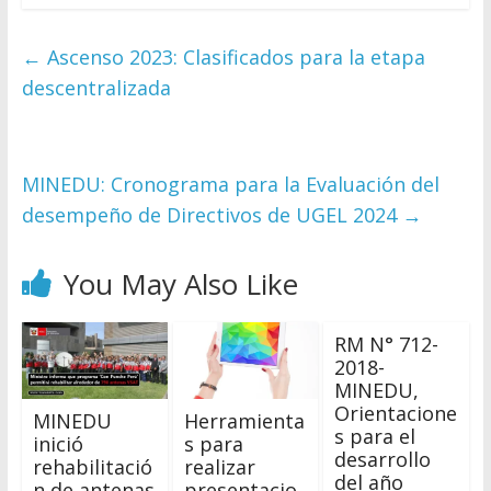
←
Ascenso 2023: Clasificados para la etapa
descentralizada
MINEDU: Cronograma para la Evaluación del
desempeño de Directivos de UGEL 2024
→
You May Also Like
RM N° 712-
2018-
MINEDU,
Orientacione
MINEDU
Herramienta
s para el
inició
s para
desarrollo
rehabilitació
realizar
del año
n de antenas
presentacio