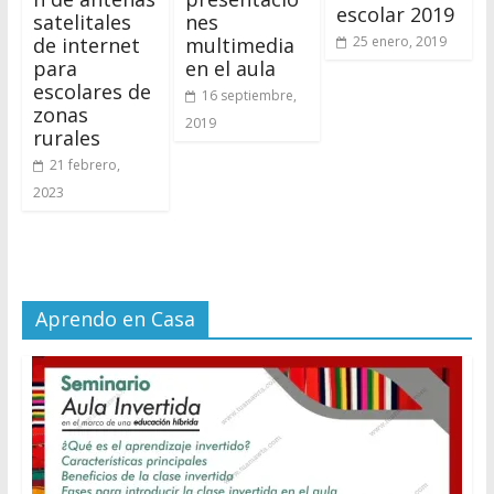
escolar 2019
satelitales
nes
de internet
multimedia
25 enero, 2019
para
en el aula
escolares de
16 septiembre,
zonas
2019
rurales
21 febrero,
2023
Aprendo en Casa