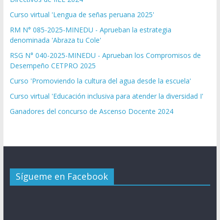
Curso virtual 'Lengua de señas peruana 2025'
RM N° 085-2025-MINEDU - Aprueban la estrategia
denominada 'Abraza tu Cole'
RSG N° 040-2025-MINEDU - Aprueban los Compromisos de
Desempeño CETPRO 2025
Curso 'Promoviendo la cultura del agua desde la escuela'
Curso virtual 'Educación inclusiva para atender la diversidad I'
Ganadores del concurso de Ascenso Docente 2024
Sígueme en Facebook