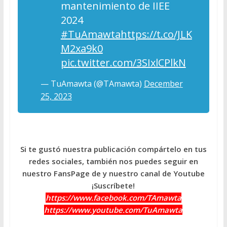
mantenimiento de IIEE
2024
#TuAmawta
https://t.co/JLK
M2xa9k0
pic.twitter.com/3SIxlCPlkN
— TuAmawta (@TAmawta)
December
25, 2023
Si te gustó nuestra publicación compártelo en tus
redes sociales, también nos puedes seguir en
nuestro FansPage de y nuestro canal de Youtube
¡Suscríbete!
https://www.facebook.com/TAmawta
https://www.youtube.com/TuAmawta