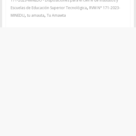
171-2023-MINEDU - Disposiciones para el cierre de Institutos y
,
Escuelas de Educación Superior Tecnológica
RVM N° 171-2023-
,
,
MINEDU
tu amauta
Tu Amawta