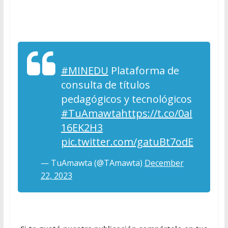
#MINEDU
Plataforma de
consulta de títulos
pedagógicos y tecnológicos
#TuAmawta
https://t.co/0aI
16EK2H3
pic.twitter.com/gatuBt7odE
— TuAmawta (@TAmawta)
December
22, 2023