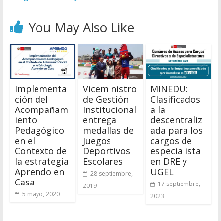
You May Also Like
Implementa
Viceministro
MINEDU:
ción del
de Gestión
Clasificados
Acompañam
Institucional
a la
iento
entrega
descentraliz
Pedagógico
medallas de
ada para los
en el
Juegos
cargos de
Contexto de
Deportivos
especialista
la estrategia
Escolares
en DRE y
Aprendo en
UGEL
28 septiembre,
Casa
17 septiembre,
2019
5 mayo, 2020
2023