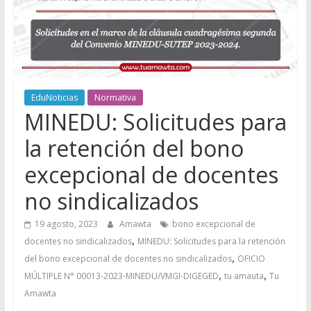
EduNoticias
Normativa
MINEDU: Solicitudes para
la retención del bono
excepcional de docentes
no sindicalizados
19 agosto, 2023
Amawta
bono excepcional de
,
docentes no sindicalizados
MINEDU: Solicitudes para la retención
,
del bono excepcional de docentes no sindicalizados
OFICIO
,
,
MÚLTIPLE N° 00013-2023-MINEDU/VMGI-DIGEGED
tu amauta
Tu
Amawta