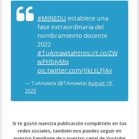
#MINEDU
establece una
fase extraordinaria del
nombramiento docente
2022
#TuAmawta
https://t.co/ZW
wPHbjyMq
pic.twitter.com/JIkLtLFJAy
— TuAmawta (@TAmawta)
August 19,
2023
Si te gustó nuestra publicación compártelo en tus
redes sociales, también nos puedes seguir en
nuestro FansPage de y nuestro canal de Youtube