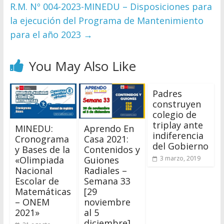
R.M. Nº 004-2023-MINEDU – Disposiciones para
la ejecución del Programa de Mantenimiento
para el año 2023
→
You May Also Like
Padres
construyen
colegio de
triplay ante
MINEDU:
Aprendo En
indiferencia
Cronograma
Casa 2021:
del Gobierno
y Bases de la
Contenidos y
«Olimpiada
Guiones
3 marzo, 2019
Nacional
Radiales –
Escolar de
Semana 33
Matemáticas
[29
– ONEM
noviembre
2021»
al 5
diciembre]