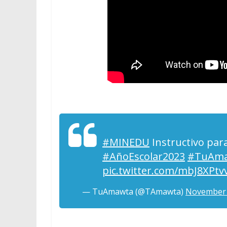
#MINEDU
Instructivo para
#AñoEscolar2023
#TuAm
pic.twitter.com/mbJ8XPtv
— TuAmawta (@TAmawta)
November 