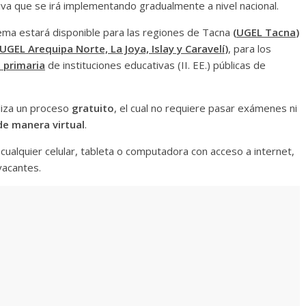
ativa que se irá implementando gradualmente a nivel nacional.
stema estará disponible para las regiones de Tacna
(
UGEL Tacna
)
UGEL Arequipa Norte, La Joya, Islay y Caravelí
)
, para los
e primaria
de instituciones educativas (II. EE.) públicas de
aliza un proceso
gratuito
, el cual no requiere pasar exámenes ni
 de manera virtual
.
 cualquier celular, tableta o computadora con acceso a internet,
 vacantes.