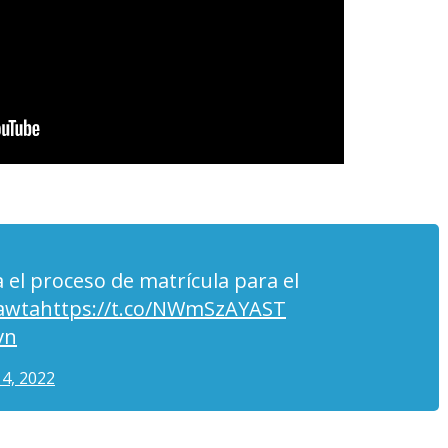
 el proceso de matrícula para el
awta
https://t.co/NWmSzAYAST
vn
4, 2022