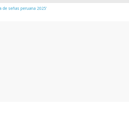
ua de señas peruana 2025’
 y vocabulario del Quechua Norteño
NEDU – Aprueban padrones de los Institutos y Escuelas de Educaci
NEDU – Disponen la aplicación de instrumentos a directivos que n
de la evaluación del desempeño de Directivos de IIEE 2024