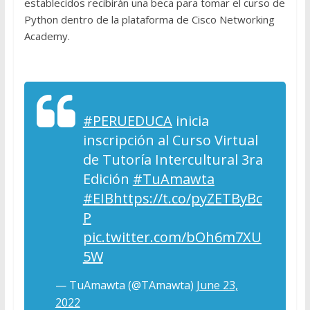
establecidos recibirán una beca para tomar el curso de
Python dentro de la plataforma de Cisco Networking
Academy.
#PERUEDUCA
inicia
inscripción al Curso Virtual
de Tutoría Intercultural 3ra
Edición
#TuAmawta
#EIB
https://t.co/pyZETByBc
P
pic.twitter.com/bOh6m7XU
5W
— TuAmawta (@TAmawta)
June 23,
2022