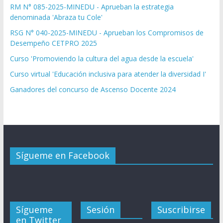
RM N° 085-2025-MINEDU - Aprueban la estrategia
denominada 'Abraza tu Cole'
RSG N° 040-2025-MINEDU - Aprueban los Compromisos de
Desempeño CETPRO 2025
Curso 'Promoviendo la cultura del agua desde la escuela'
Curso virtual 'Educación inclusiva para atender la diversidad I'
Ganadores del concurso de Ascenso Docente 2024
Sígueme en Facebook
Sígueme
Sesión
Suscribirse
en Twitter