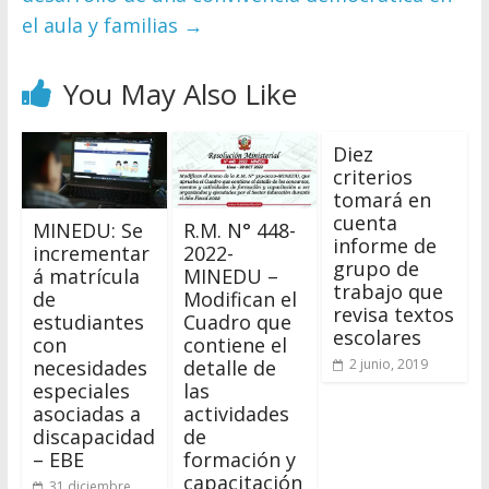
el aula y familias
→
You May Also Like
Diez
criterios
tomará en
cuenta
MINEDU: Se
R.M. N° 448-
informe de
incrementar
2022-
grupo de
á matrícula
MINEDU –
trabajo que
de
Modifican el
revisa textos
estudiantes
Cuadro que
escolares
con
contiene el
necesidades
detalle de
2 junio, 2019
especiales
las
asociadas a
actividades
discapacidad
de
– EBE
formación y
capacitación
31 diciembre,