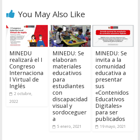
You May Also Like
MINEDU
MINEDU: Se
MINEDU: Se
realizará el I
elaboran
invita a la
Congreso
materiales
comunidad
Internaciona
educativos
educativa a
l Virtual de
para
presentar
Inglés
estudiantes
sus
con
«Contenidos
2 octubre,
discapacidad
Educativos
2022
visual y
Digitales»
sordoceguer
para ser
a
publicados
5 enero, 2021
19 mayo, 2021