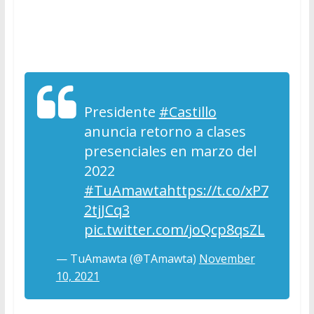
Presidente
#Castillo
anuncia retorno a clases
presenciales en marzo del
2022
#TuAmawta
https://t.co/xP7
2tjJCq3
pic.twitter.com/joQcp8qsZL
— TuAmawta (@TAmawta)
November
10, 2021