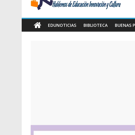
Amawta
Hablemos
de
EDUNOTICIAS
BIBLIOTECA
BUENAS P
Educación,
Innovación
y
Cultura