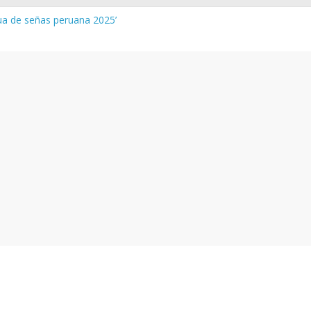
gua de señas peruana 2025’
a y vocabulario del Quechua Norteño
INEDU – Aprueban padrones de los Institutos y Escuelas de Educaci
INEDU – Disponen la aplicación de instrumentos a directivos que n
 de la evaluación del desempeño de Directivos de IIEE 2024