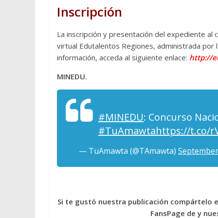
Inscripción
La inscripción y presentación del expediente al 
virtual Edutalentos Regiones, administrada por
información, acceda al siguiente enlace:
http://
MINEDU.
#MINEDU
: Concurso Naci
#TuAmawta
https://t.co/
— TuAmawta (@TAmawta)
September
Si te gustó nuestra publicación compártelo 
FansPage de y nues