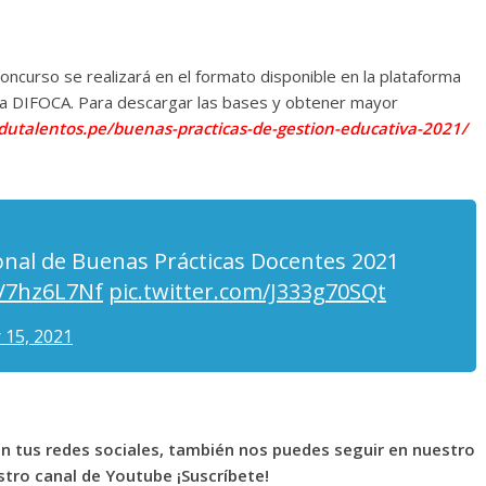
concurso se realizará en el formato disponible en la plataforma
 la DIFOCA. Para descargar las bases y obtener mayor
edutalentos.pe/buenas-practicas-de-gestion-educativa-2021/
onal de Buenas Prácticas Docentes 2021
rV7hz6L7Nf
pic.twitter.com/J333g70SQt
 15, 2021
en tus redes sociales, también nos puedes seguir en nuestro
tro canal de Youtube ¡Suscríbete!