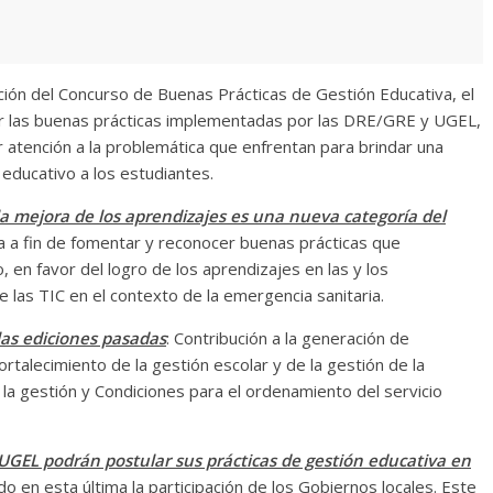
ición del Concurso de Buenas Prácticas de Gestión Educativa, el
ir las buenas prácticas implementadas por las DRE/GRE y UGEL,
ar atención a la problemática que enfrentan para brindar una
educativo a los estudiantes.
la mejora de los aprendizajes es una nueva categoría del
ra a fin de fomentar y reconocer buenas prácticas que
, en favor del logro de los aprendizajes en las y los
e las TIC en el contexto de la emergencia sanitaria.
 las ediciones pasadas
: Contribución a la generación de
ortalecimiento de la gestión escolar y de la gestión de la
la gestión y Condiciones para el ordenamiento del servicio
UGEL podrán postular sus prácticas de gestión educativa en
do en esta última la participación de los Gobiernos locales. Este