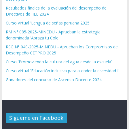
Resultados finales de la evaluación del desempeño de
Directivos de IIEE 2024
Curso virtual 'Lengua de señas peruana 2025'
RM N° 085-2025-MINEDU - Aprueban la estrategia
denominada 'Abraza tu Cole'
RSG N° 040-2025-MINEDU - Aprueban los Compromisos de
Desempeño CETPRO 2025
Curso 'Promoviendo la cultura del agua desde la escuela'
Curso virtual 'Educación inclusiva para atender la diversidad I'
Ganadores del concurso de Ascenso Docente 2024
Sígueme en Facebook