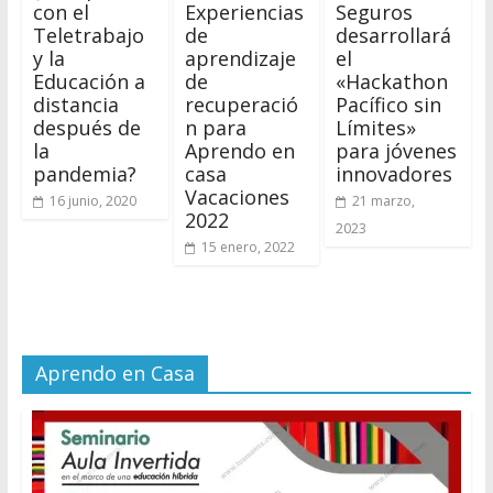
con el
Experiencias
Seguros
Teletrabajo
de
desarrollará
y la
aprendizaje
el
Educación a
de
«Hackathon
distancia
recuperació
Pacífico sin
después de
n para
Límites»
la
Aprendo en
para jóvenes
pandemia?
casa
innovadores
Vacaciones
16 junio, 2020
21 marzo,
2022
2023
15 enero, 2022
Aprendo en Casa