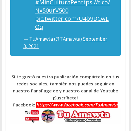
#MinCulturaPe
https://t.co/
Nx50urV500
pic.twitter.com/U4b9DCwL
Oq
— TuAmawta (@TAmawta)
September
3, 2021
Si te gustó nuestra publicación compártelo en tus
redes sociales, también nos puedes seguir en
nuestro FansPage de y nuestro canal de Youtube
¡Suscríbete!
Facebook:
https://www.facebook.com/TuAmawta