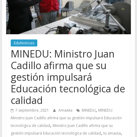
EduNoticias
MINEDU: Ministro Juan
Cadillo afirma que su
gestión impulsará
Educación tecnológica de
calidad
,
7 septiembre, 2021
Amawta
MINEDU
MINEDU:
Ministro Juan Cadillo afirma que su gestión impulsará Educación
,
tecnológica de calidad
Ministro Juan Cadillo afirma que su
,
,
gestión impulsará Educación tecnológica de calidad
tu amauta