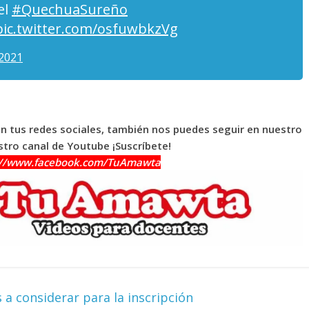
el
#QuechuaSureño
pic.twitter.com/osfuwbkzVg
 2021
en tus redes sociales, también nos puedes seguir en nuestro
tro canal de Youtube ¡Suscríbete!
://www.facebook.com/TuAmawta
 considerar para la inscripción