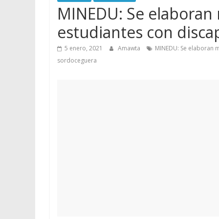
MINEDU: Se elaboran m
estudiantes con disca
5 enero, 2021
Amawta
MINEDU: Se elaboran ma
sordoceguera