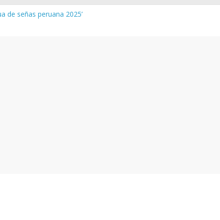
gua de señas peruana 2025’
a y vocabulario del Quechua Norteño
INEDU – Aprueban padrones de los Institutos y Escuelas de Educaci
INEDU – Disponen la aplicación de instrumentos a directivos que n
 de la evaluación del desempeño de Directivos de IIEE 2024