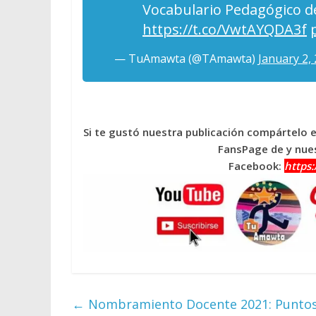
Vocabulario Pedagógico d
https://t.co/VwtAYQDA3f
— TuAmawta (@TAmawta)
January 2,
Si te gustó nuestra publicación compártelo 
FansPage de y nues
Facebook:
https
←
Nombramiento Docente 2021: Puntos a