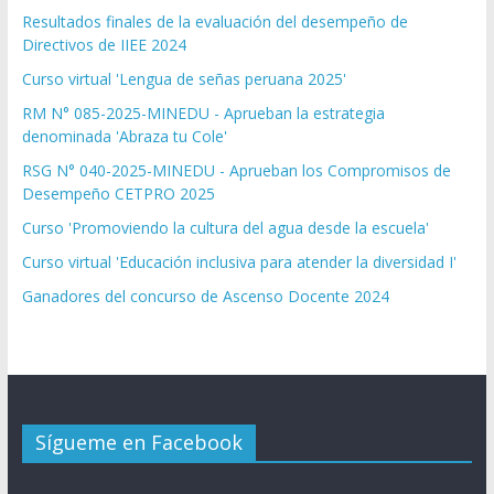
Resultados finales de la evaluación del desempeño de
Directivos de IIEE 2024
Curso virtual 'Lengua de señas peruana 2025'
RM N° 085-2025-MINEDU - Aprueban la estrategia
denominada 'Abraza tu Cole'
RSG N° 040-2025-MINEDU - Aprueban los Compromisos de
Desempeño CETPRO 2025
Curso 'Promoviendo la cultura del agua desde la escuela'
Curso virtual 'Educación inclusiva para atender la diversidad I'
Ganadores del concurso de Ascenso Docente 2024
Sígueme en Facebook