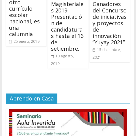
otro
Magisteriale
Ganadores
currículo
s 2019:
del Concurso
escolar
Presentació
de iniciativas
nacional, es
n de
y proyectos
una
candidatura
de
calumnia
s hasta el 16
innovación
de
“Yuyay 2021”
25 enero, 2019
setiembre.
15 diciembre,
10 agosto,
2021
2019
Aprendo en Casa