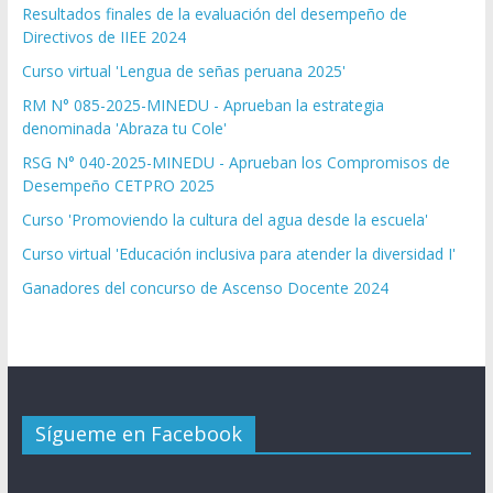
Resultados finales de la evaluación del desempeño de
Directivos de IIEE 2024
Curso virtual 'Lengua de señas peruana 2025'
RM N° 085-2025-MINEDU - Aprueban la estrategia
denominada 'Abraza tu Cole'
RSG N° 040-2025-MINEDU - Aprueban los Compromisos de
Desempeño CETPRO 2025
Curso 'Promoviendo la cultura del agua desde la escuela'
Curso virtual 'Educación inclusiva para atender la diversidad I'
Ganadores del concurso de Ascenso Docente 2024
Sígueme en Facebook