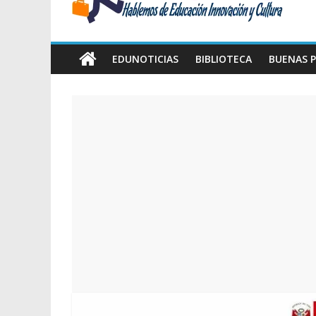
Amawta
Hablemos
de
EDUNOTICIAS
BIBLIOTECA
BUENAS P
Educación,
Innovación
y
Cultura