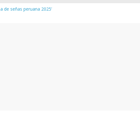
gua de señas peruana 2025’
a y vocabulario del Quechua Norteño
NEDU – Aprueban padrones de los Institutos y Escuelas de Educaci
NEDU – Disponen la aplicación de instrumentos a directivos que n
de la evaluación del desempeño de Directivos de IIEE 2024