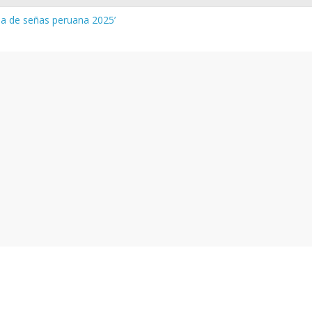
gua de señas peruana 2025’
a y vocabulario del Quechua Norteño
NEDU – Aprueban padrones de los Institutos y Escuelas de Educaci
NEDU – Disponen la aplicación de instrumentos a directivos que n
de la evaluación del desempeño de Directivos de IIEE 2024