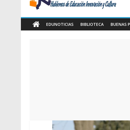
Amawta
Hablemos
de
EDUNOTICIAS
BIBLIOTECA
BUENAS P
Educación,
Innovación
y
Cultura