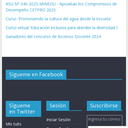
RSG N° 040-2025-MINEDU - Aprueban los Compromisos de
Desempeño CETPRO 2025
Curso 'Promoviendo la cultura del agua desde la escuela'
Curso virtual 'Educación inclusiva para atender la diversidad I'
Ganadores del concurso de Ascenso Docente 2024
Sígueme en Facebook
Sígueme
Sesión
Suscribirse
en Twitter
Ingresa tu correo:
Iniciar Sesión
Mis tuits