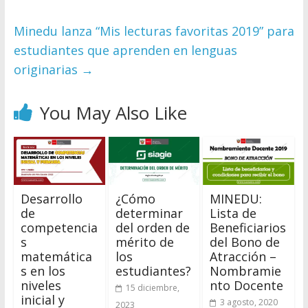
Minedu lanza “Mis lecturas favoritas 2019” para
estudiantes que aprenden en lenguas
originarias
→
You May Also Like
Desarrollo
¿Cómo
MINEDU:
de
determinar
Lista de
competencia
del orden de
Beneficiarios
s
mérito de
del Bono de
matemática
los
Atracción –
s en los
estudiantes?
Nombramie
niveles
nto Docente
15 diciembre,
inicial y
3 agosto, 2020
2023