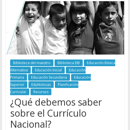
Biblioteca del maestro
Biblioteca EIB
Educación Básica
Alternativa
Educación Inicial
Educación
Primaria
Educación Secundaria
Educación
Superior
EduNoticias
Planificación
Curricular
Recursos
¿Qué debemos saber
sobre el Currículo
Nacional?