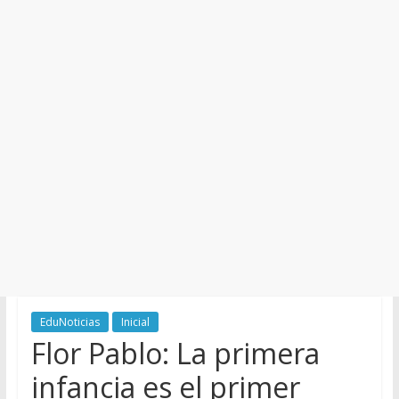
y
Cultura
EduNoticias
Inicial
Flor Pablo: La primera
infancia es el primer