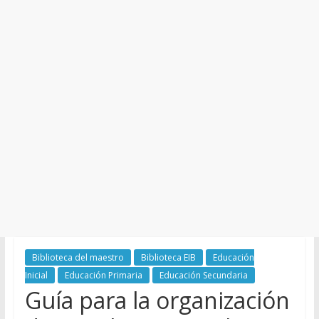
y
Cultura
Biblioteca del maestro
Biblioteca EIB
Educación
Inicial
Educación Primaria
Educación Secundaria
Guía para la organización