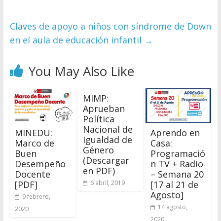
Claves de apoyo a niños con síndrome de Down
en el aula de educación infantil
→
You May Also Like
MIMP:
Aprueban
Política
Nacional de
MINEDU:
Aprendo en
Igualdad de
Marco de
Casa:
Género
Buen
Programació
(Descargar
Desempeño
n TV + Radio
en PDF)
Docente
– Semana 20
[PDF]
[17 al 21 de
6 abril, 2019
Agosto]
9 febrero,
14 agosto,
2020
2020