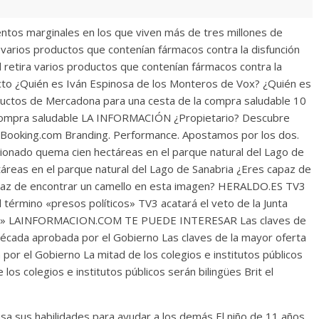
ntos marginales en los que viven más de tres millones de
rios productos que contenían fármacos contra la disfunción
d retira varios productos que contenían fármacos contra la
pecto ¿Quién es Iván Espinosa de los Monteros de Vox? ¿Quién es
uctos de Mercadona para una cesta de la compra saludable 10
 compra saludable LA INFORMACIÓN ¿Propietario? Descubre
 Booking.com Branding. Performance. Apostamos por los dos.
onado quema cien hectáreas en el parque natural del Lago de
áreas en el parque natural del Lago de Sanabria ¿Eres capaz de
apaz de encontrar un camello en esta imagen? HERALDO.ES TV3
el término «presos políticos» TV3 acatará el veto de la Junta
íticos» LAINFORMACION.COM TE PUEDE INTERESAR Las claves de
 década aprobada por el Gobierno Las claves de la mayor oferta
por el Gobierno La mitad de los colegios e institutos públicos
 los colegios e institutos públicos serán bilingües Brit el
sa sus habilidades para ayudar a los demás El niño de 11 años