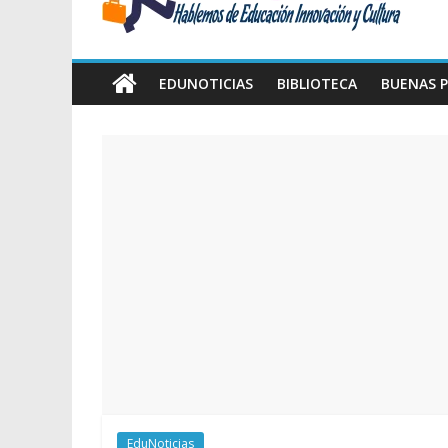
Amawta
Hablemos
de
EDUNOTICIAS
BIBLIOTECA
BUENAS P
Educación,
Innovación
y
Cultura
EduNoticias