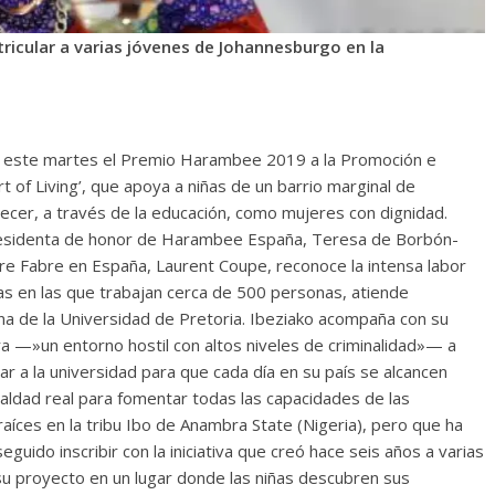
tricular a varias jóvenes de Johannesburgo en la
do este martes el Premio Harambee 2019 a la Promoción e
t of Living’, que apoya a niñas de un barrio marginal de
ecer, a través de la educación, como mujeres con dignidad.
 Presidenta de honor de Harambee España, Teresa de Borbón-
erre Fabre en España, Laurent Coupe, reconoce la intensa labor
cas en las que trabajan cerca de 500 personas, atiende
na de la Universidad de Pretoria. Ibeziako acompaña con su
ra —»un entorno hostil con altos niveles de criminalidad»— a
ar a la universidad para que cada día en su país se alcancen
aldad real para fomentar todas las capacidades de las
raíces en la tribu Ibo de Anambra State (Nigeria), pero que ha
guido inscribir con la iniciativa que creó hace seis años a varias
 su proyecto en un lugar donde las niñas descubren sus