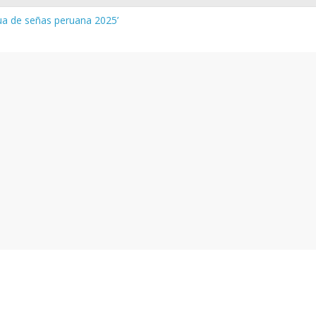
gua de señas peruana 2025’
a y vocabulario del Quechua Norteño
INEDU – Aprueban padrones de los Institutos y Escuelas de Educaci
INEDU – Disponen la aplicación de instrumentos a directivos que n
 de la evaluación del desempeño de Directivos de IIEE 2024