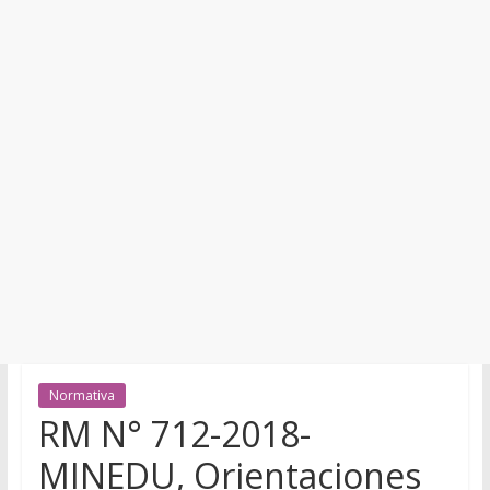
y
Cultura
Normativa
RM N° 712-2018-
MINEDU, Orientaciones