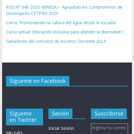
RSG N° 040-2025-MINEDU - Aprueban los Compromisos de
Desempeño CETPRO 2025
Curso 'Promoviendo la cultura del agua desde la escuela'
Curso virtual 'Educación inclusiva para atender la diversidad I'
Ganadores del concurso de Ascenso Docente 2024
Sígueme en Facebook
Sígueme
Sesión
Suscribirse
en Twitter
Ingresa tu correo:
Iniciar Sesión
Mis tuits