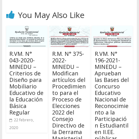
You May Also Like
R.VM. N°
R.M. N° 375-
R.VM. N°
043-2020-
2022-
196-2021-
MINEDU –
MINEDU –
MINEDU –
Criterios de
Modifican
Aprueban
Diseño para
artículos del
las Bases del
Mobiliario
Procedimien
Concurso
Educativo de
to para el
Educativo
la Educación
Proceso de
Nacional de
Básica
Elecciones
Reconocimie
Regular
2022 del
nto a la
Consejo
Participació
22 febrero,
Directivo de
n Estudiantil
2020
la Derrama
en II.EE.
Magisterial
públicas